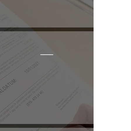
Verkopen
Sinds een aantal jaren verkopen wij
ook sieraden. Zowel in onze fysieke
winkel als in onze webshop hebben
wij een prachtig aanbod occasion en
nieuwe sieraden.