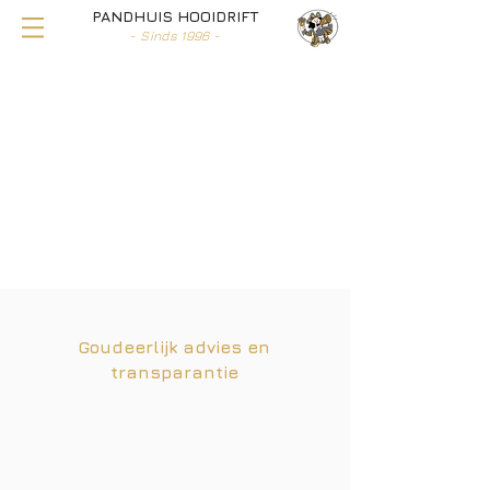
PANDHUIS HOOIDRIFT
- Sinds 1996 -
GELDLENINGEN MET UW GOUDEN
SIERADEN ALS ONDERPAND
REGEL AL UW ZAKEN ONLINE
Goudeerlijk advies en
transparantie
Wij communiceren helder en
transparant de voorwaarden naar onze
klanten. Deze worden schriftelijk
vastgelegd en ter plaatse ondertekend