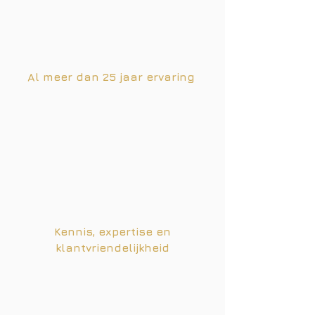
bij ons in de winkel.
Al meer dan 25 jaar ervaring
Ons familiebedrijf is opgericht in 1996
en is sindsdien niet meer weg te
denken aan de Hooidrift in Rotterdam.
Wij hebben alle kennis en ervaring in
huis om u goed van dienst te kunnen
zijn.
Kennis, expertise en
klantvriendelijkheid
Wij hebben service, klantvriendelijkheid
en betrouwbaarheid hoog in het
vaandel staan. In de loop der jaren