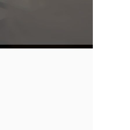
een taxatierapport leveren voor bv uw
verzekering.