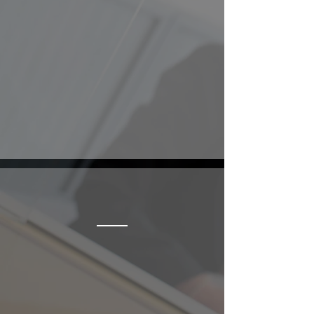
Snel uw gouden sieraden omzetten in
contant geld? Bij ons kan dit al binnen
5 minuten. Discreet, helder en
overzichtelijk vastgelegd in een
contract.
Inkopen
Wij bieden scherpe prijzen voor uw
oude goud. Kom gerust een keer langs
om te kijken of wij iets voor u kunnen
betekenen.