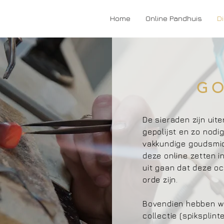
Home
Online Pandhuis
D
GO
De sieraden zijn uit
gepolijst en zo nodi
vakkundige goudsm
deze online zetten 
uit gaan dat deze oc
orde zijn.
Bovendien hebben wij
collectie (spiksplin