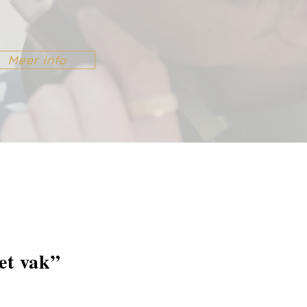
Meer info
het vak”