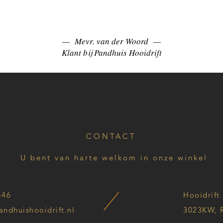
— Mevr. van der Woord —
Klant bij Pandhuis Hooidrift
CONTACT
U bent van harte welkom in onze winkel
446
Hooidrift
andhuishooidrift.nl
3023KW, 