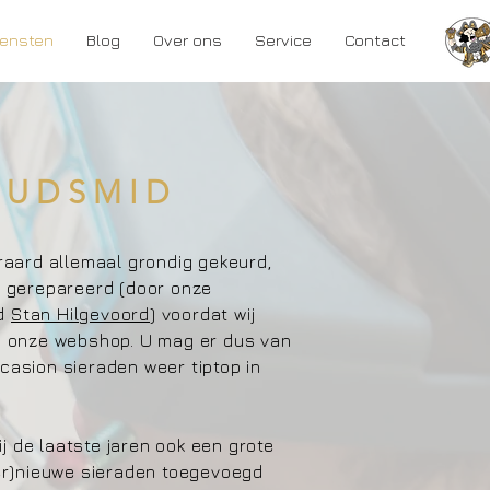
iensten
Blog
Over ons
Service
Contact
UDSMID
eraard allemaal grondig gekeurd,
g gerepareerd (door onze
id
Stan Hilgevoord
) voordat wij
in onze webshop. U mag er dus van
casion sieraden weer tiptop in
 de laatste jaren ook een grote
ter)nieuwe sieraden toegevoegd